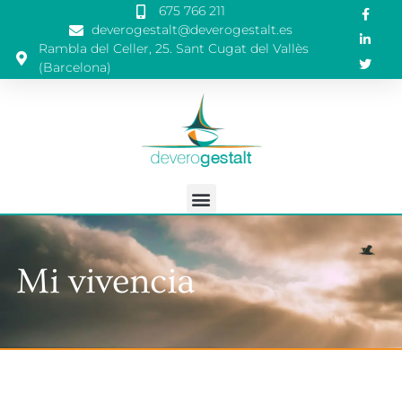
675 766 211
deverogestalt@deverogestalt.es
Rambla del Celler, 25. Sant Cugat del Vallès
(Barcelona)
Mi vivencia