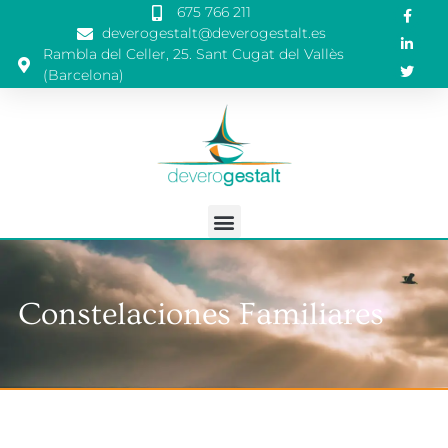
675 766 211
deverogestalt@deverogestalt.es
Rambla del Celler, 25. Sant Cugat del Vallès
(Barcelona)
Constelaciones Familiares